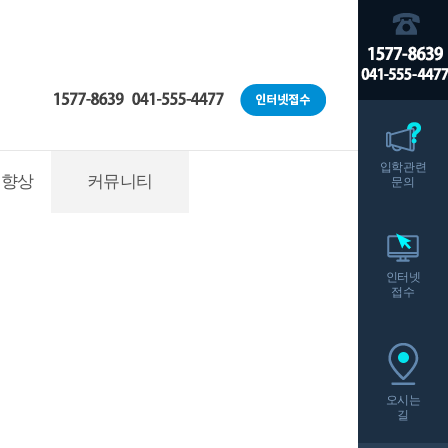
입학관련
적향상
커뮤니티
문의
인터넷
접수
오시는
길