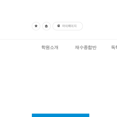
학원소개
재수종합반
독
홈
커뮤니티
공지사항