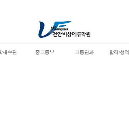
학재수관
중고등부
고등단과
합격/성
수기