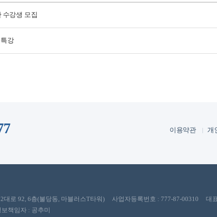
반 수강생 모집
 특강
77
이용약관
개
 92, 6층(불당동, 마블러스T타워) 사업자등록번호 : 777-87-00310 대표
개인정보책임자 : 공추미