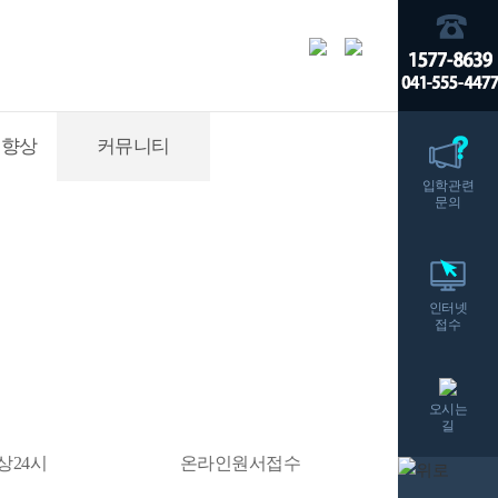
적향상
커뮤니티
입학관련
문의
인터넷
접수
오시는
길
상24시
온라인원서접수