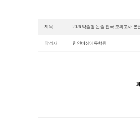
제목
2026 약술형 논술 전국 모의고사 본
작성자
천안비상에듀학원