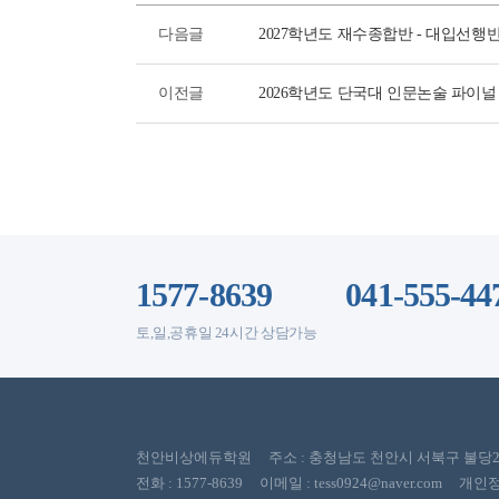
다음글
2027학년도 재수종합반 - 대입선행
이전글
2026학년도 단국대 인문논술 파이널
1577-8639
041-555-44
토,일,공휴일 24시간 상담가능
천안비상에듀학원 주소 : 충청남도 천안시 서북구 불당22대로
전화 : 1577-8639 이메일 : tess0924@naver.com 