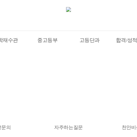
학재수관
중고등부
고등단과
합격/성
수기
학문의
자주하는질문
천안비