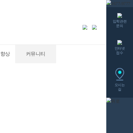
입학관련
문의
인터넷
접수
적향상
커뮤니티
오시는
길