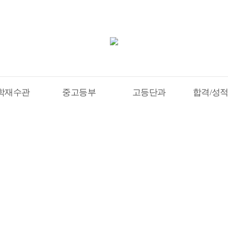
학재수관
중고등부
고등단과
합격/성
수기