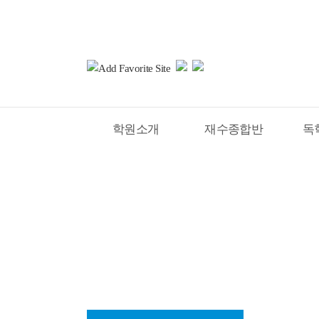
학원소개
재수종합반
독
홈
커뮤니티
공지사항