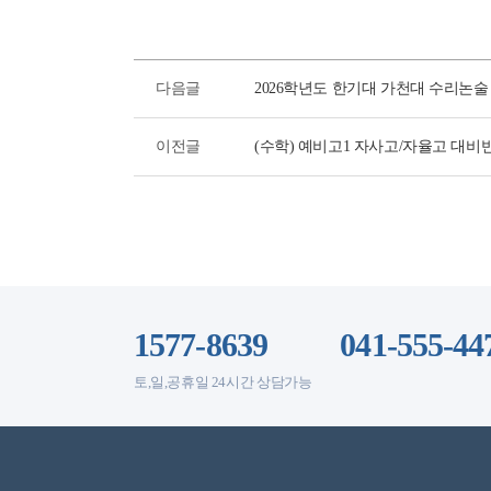
다음글
2026학년도 한기대 가천대 수리논술
이전글
(수학) 예비고1 자사고/자율고 대비반
1577-8639
041-555-44
토,일,공휴일 24시간 상담가능