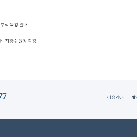
 추석 특강 안내
 - 지경수 원장 직강
77
이용약관
개