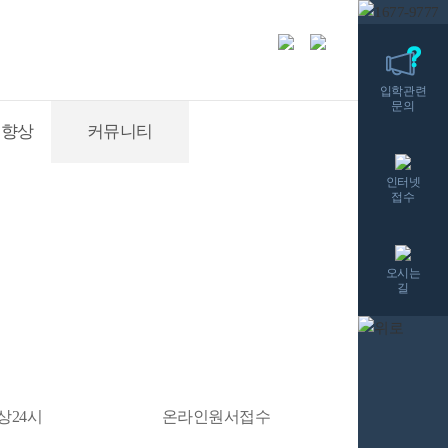
입학관련
문의
적향상
커뮤니티
인터넷
접수
오시는
길
상24시
온라인원서접수