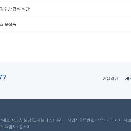
 검수반 급식 식단
코스 모집중
77
이용약관
개
 92, 6층(불당동, 마블러스T타워) 사업자등록번호 : 777-87-00310 대표
개인정보책임자 : 공추미