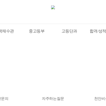
학재수관
중고등부
고등단과
합격/성
수기
학문의
자주하는질문
천안비