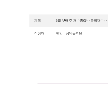
제목
6월 셋째 주 재수종합반 독학재수반
작성자
천안비상에듀학원