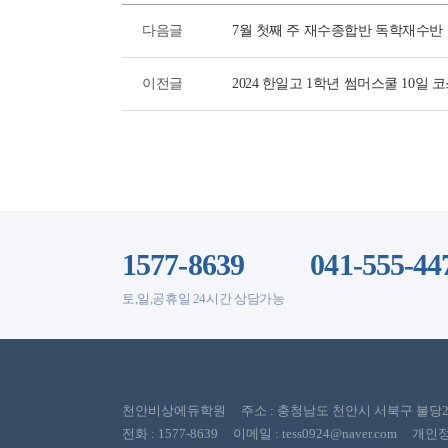
다음글
7월 첫째 주 재수종합반 독학재수반
이전글
2024 한일고 1학년 썸머스쿨 10일 
1577-8639
041-555-44
토,일,공휴일 24시간 상담가능
천안비상에듀학원 주소 : 충청남도 천안시 서북구 불당22대로
전화 : 1577-8639 이메일 : tess0924@naver.com 